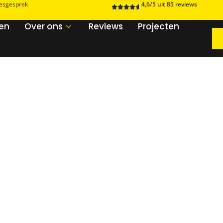
iesgesprek
4,6/5 uit 85 reviews
zen
Over ons
Reviews
Projecten