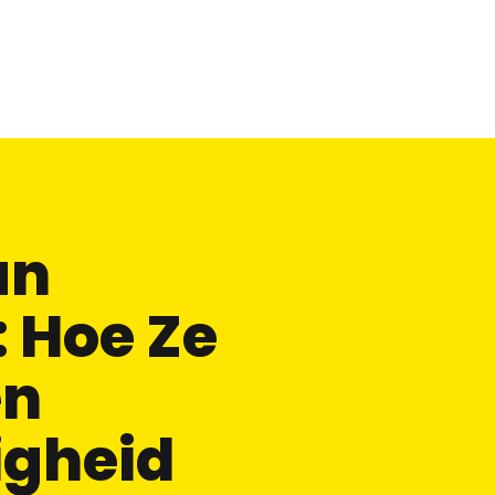
an
: Hoe Ze
en
igheid