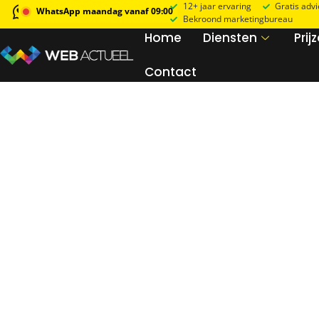
12+ jaar ervaring
Gratis adv
WhatsApp maandag vanaf 09:00
Bekroond marketingbureau
Home
Diensten
Prij
Contact