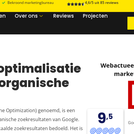
Bekroond marketingbureau
4,6/5 uit 85 reviews
zen
Over ons
Reviews
Projecten
ptimalisatie
Webactueel
market
 organische
ne Optimization) genoemd, is een
9
,5
ganische zoekresultaten van Google.
Go
aalde zoekresultaten bedoeld. Het is