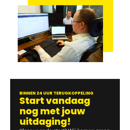
BINNEN 24 UUR TERUGKOPPELING
Start vandaag
nog met jouw
uitdaging!