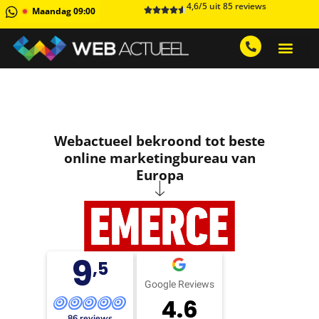
4,6/5 uit 85 reviews
Maandag 09:00
GRATIS ADVIESGESPREK AA
1 MAAND GRATIS 
Webactueel bekroond tot beste
online marketingbureau van
Europa
9
,5
Google Reviews
4.6
86 reviews