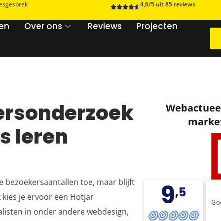
iesgesprek
4,6/5 uit 85 reviews
zen
Over ons
Reviews
Projecten
kersonderzoek
Webactueel
market
s leren
 bezoekersaantallen toe, maar blijft
9
,5
 kies je ervoor een Hotjar
Go
ialisten in onder andere webdesign,