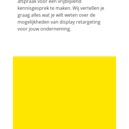
afspraak voor een vrijblijvend
kennisgesprek te maken. Wij vertellen je
graag alles wat je wilt weten over de
mogelijkheden van display retargeting
voor jouw onderneming.
z
b
g
yc
e
r
l
o-
n
i
d
it.
i
g
r
nl
n
h
i
s
t
v
Branding
p
l
e