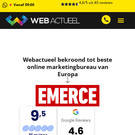
4,6/5 uit 85 reviews
Vanaf 09:00
GRATIS ADVIESGESPREK AA
1 MAAND GRATIS 
Webactueel bekroond tot beste
online marketingbureau van
Europa
9
,5
Google Reviews
4.6
86 reviews