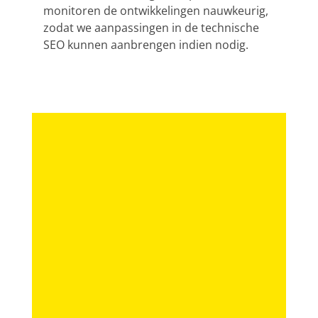
monitoren de ontwikkelingen nauwkeurig,
zodat we aanpassingen in de technische
SEO kunnen aanbrengen indien nodig.
z
b
g
yc
e
r
l
o-
n
i
d
it.
i
g
r
nl
n
h
i
s
t
v
Branding
p
l
e
e
y
.
SEO