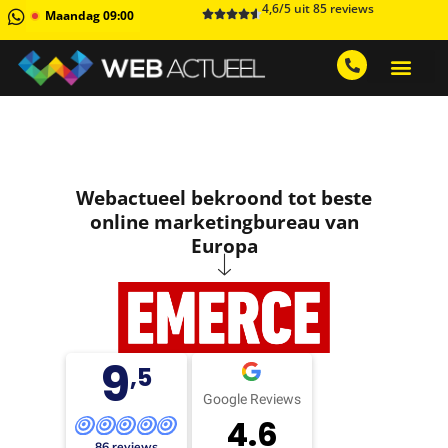
4,6/5 uit 85 reviews
Maandag 09:00
GRATIS ADVIESGESPREK AA
1 MAAND GRATIS 
Webactueel bekroond tot beste
online marketingbureau van
Europa
9
,5
Google Reviews
4.6
86 reviews