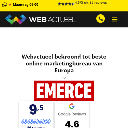
4,6/5 uit 85 reviews
Maandag 09:00
GRATIS ADVIESGESPREK AA
1 MAAND GRATIS 
Webactueel bekroond tot beste
online marketingbureau van
Europa
9
,5
Google Reviews
4.6
86 reviews