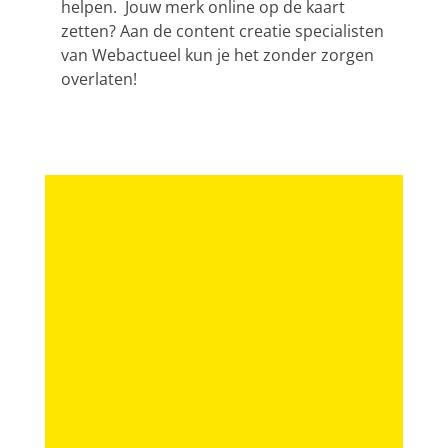
helpen. Jouw merk online op de kaart
zetten? Aan de content creatie specialisten
van Webactueel kun je het zonder zorgen
overlaten!
z
b
g
yc
e
r
l
o-
n
i
d
it.
i
g
r
nl
n
h
i
s
t
v
Branding
p
l
e
e
y
.