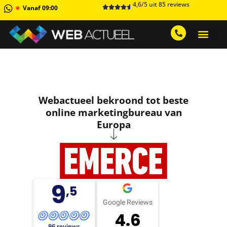
4,6/5 uit 85 reviews
Vanaf 09:00
GRATIS ADVIESGESPREK AA
1 MAAND GRATIS 
Webactueel bekroond tot beste
online marketingbureau van
Europa
9
,5
Google Reviews
4.6
86 reviews