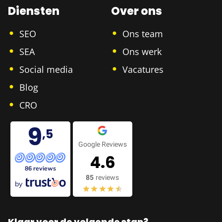
Diensten
Over ons
SEO
Ons team
SEA
Ons werk
Social media
Vacatures
Blog
CRO
9
,5
Google Reviews
4.6
86 reviews
85
reviews
by
Klaar voor de volgende stap?