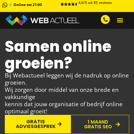
4,6/5 uit 85 reviews
Online tot 21:00
GRATIS ADVIESGESPREK AA
1 MAAND GRATIS 
Samen online
groeien?
Bij Webactueel leggen wij de nadruk op online
groeien.
Wij zorgen door middel van onze brede en
vakkundige
kennis dat jouw organisatie of bedrijf online
optimaal groeit!
GRATIS
1 MAAND
ADVIESGESPREK
GRATIS SEO