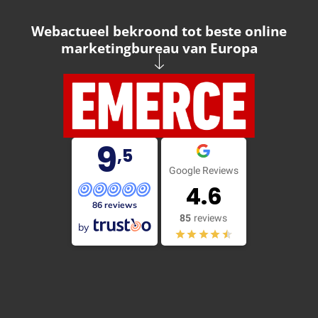
Webactueel bekroond tot beste online
marketingbureau van Europa
9
,5
Google Reviews
4.6
86 reviews
85
reviews
by