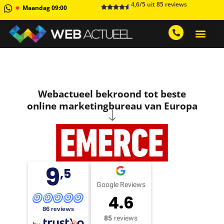
4,6/5 uit 85 reviews
Maandag 09:00
GRATIS ADVIESGESPREK AA
1 MAAND GRATIS 
Webactueel bekroond tot beste
online marketingbureau van Europa
9
,5
Google Reviews
4.6
86 reviews
85
reviews