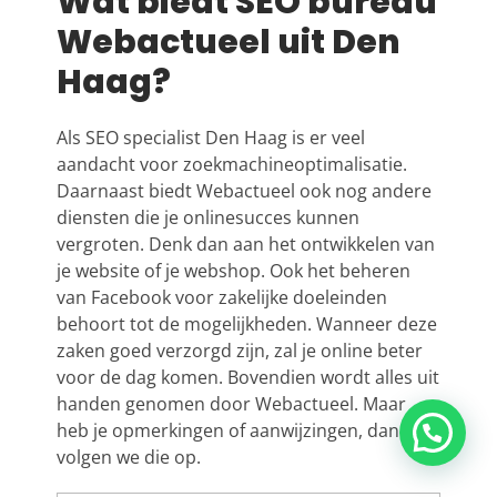
Wat biedt SEO bureau
Webactueel uit Den
Haag?
Als
SEO specialist
Den Haag is er veel
aandacht voor zoekmachineoptimalisatie.
Daarnaast biedt Webactueel ook nog andere
diensten die je onlinesucces kunnen
vergroten. Denk dan aan het
ontwikkelen van
je website of je webshop
. Ook het
beheren
van Facebook
voor zakelijke doeleinden
behoort tot de mogelijkheden. Wanneer deze
zaken goed verzorgd zijn, zal je online beter
voor de dag komen. Bovendien wordt alles uit
handen genomen door Webactueel. Maar
heb je opmerkingen of aanwijzingen, dan
Vragen? Stel ze gerust!
volgen we die op.