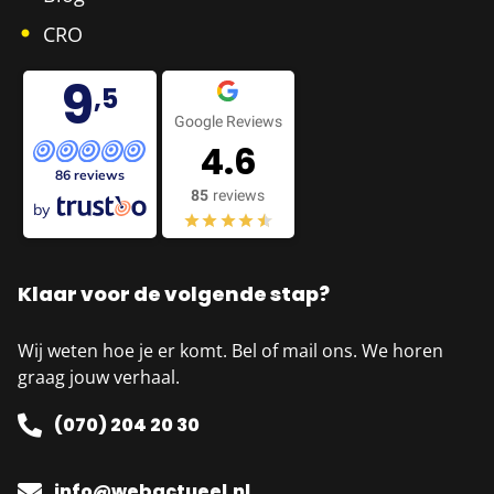
CRO
9
,5
Google Reviews
4.6
86 reviews
85
reviews
by
Klaar voor de volgende stap?
Wij weten hoe je er komt. Bel of mail ons. We horen
graag jouw verhaal.
(070) 204 20 30
info@webactueel.nl