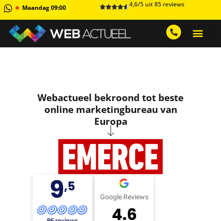
4,6/5 uit 85 reviews
Maandag 09:00
GRATIS ADVIESGESPREK AA
1 MAAND GRATIS 
Webactueel bekroond tot beste
online marketingbureau van
Europa
9
,5
Google Reviews
4.6
86 reviews