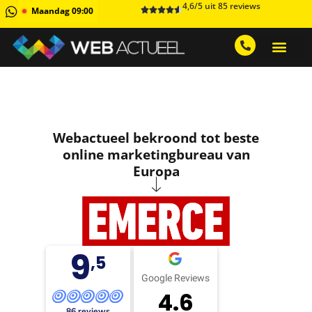
4,6/5 uit 85 reviews
Maandag 09:00
GRATIS ADVIESGESPREK AA
1 MAAND GRATIS 
Webactueel bekroond tot beste
online marketingbureau van
Europa
9
,5
Google Reviews
4.6
86 reviews