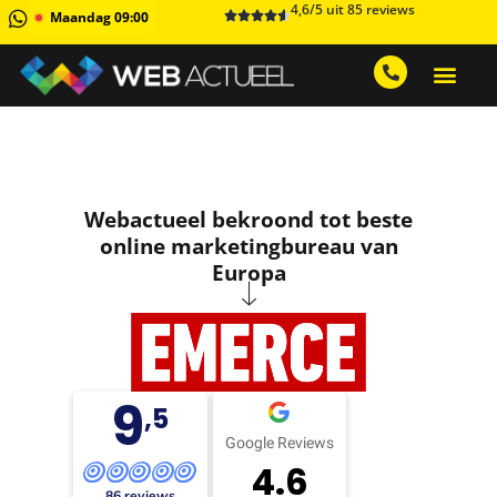
4,6/5 uit 85 reviews
Maandag 09:00
GRATIS ADVIESGESPREK AA
1 MAAND GRATIS 
Webactueel bekroond tot beste
online marketingbureau van
Europa
9
,5
Google Reviews
4.6
86 reviews