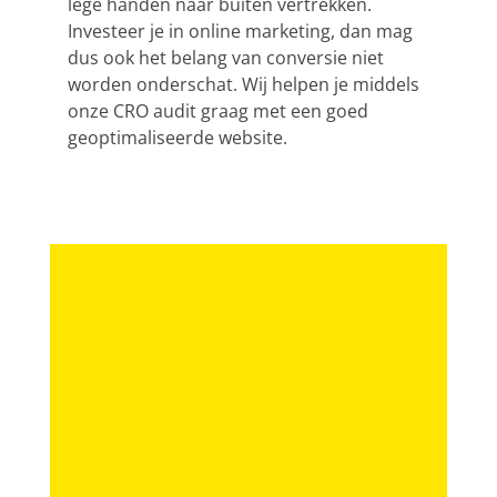
lege handen naar buiten vertrekken.
Investeer je in online
marketing
, dan mag
dus ook het belang van conversie niet
worden onderschat. Wij helpen je middels
onze CRO audit graag met een goed
geoptimaliseerde website.
z
b
g
yc
e
r
l
o-
n
i
d
it.
i
g
r
nl
n
h
i
s
t
v
Branding