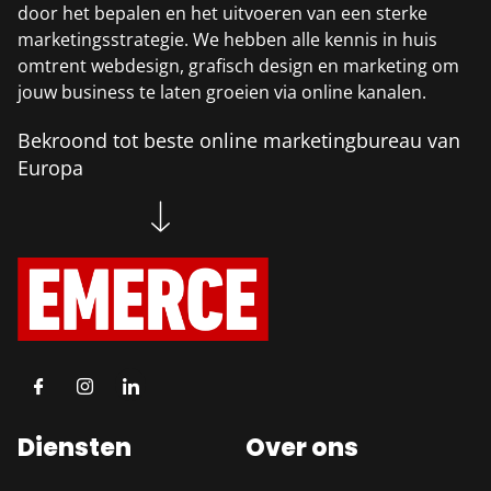
door het bepalen en het uitvoeren van een sterke
gldrive.nl
marketingsstrategie. We hebben alle kennis in huis
omtrent webdesign, grafisch design en marketing om
Branding
SEO
Webdesign
jouw business te laten groeien via online kanalen.
Bekroond tot beste online marketingbureau van
Europa
bedrijfspostadres.nl
Branding
SEO
Webdesign
Diensten
Over ons
dmelektro.nl