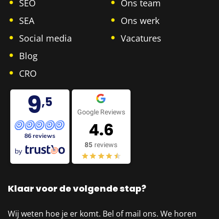
SEO
Ons team
Branding
SEO
Webdesign
SEA
Ons werk
Social media
Vacatures
Blog
CRO
tuinenmeester.nl
9
,5
Branding
SEO
Webdesign
Google Reviews
4.6
86 reviews
85
reviews
by
Klaar voor de volgende stap?
administratiegids.nl
Branding
SEO
Webdesign
Wij weten hoe je er komt. Bel of mail ons. We horen