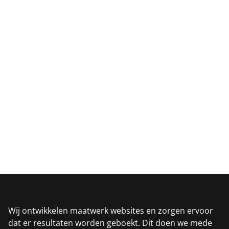
brightlyn.nl
Branding
SEO
Webdesign
yco-it.nl
Branding
SEO
Webdesign
Wij ontwikkelen maatwerk websites en zorgen ervoor
dat er resultaten worden geboekt. Dit doen we mede