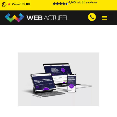
4,6/5 uit 85 reviews
Vanaf 09:00
GRATIS ADVIESGESPREK AA
1 MAAND GRATIS 