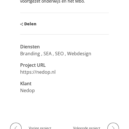
voortgezet onderwijs en het Mbo.
Delen
Diensten
Branding
SEA
SEO
Webdesign
Project URL
https://nedop.nl
Klant
Nedop
Vorige project
Volgende project