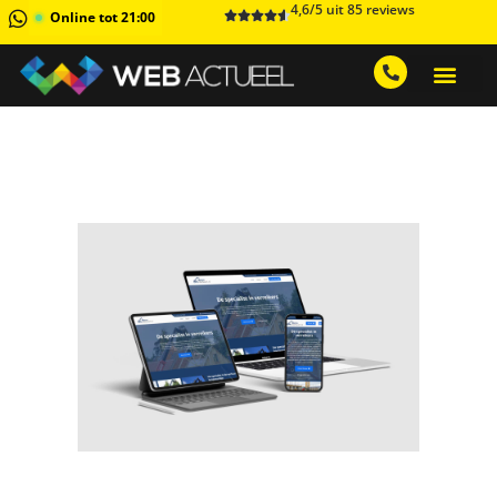
4,6/5 uit 85 reviews
Online tot 21:00
GRATIS ADVIESGESPREK AA
1 MAAND GRATIS 