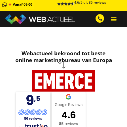
4,6/5 uit 85 reviews
Vanaf 09:00
GRATIS ADVIESGESPREK AA
1 MAAND GRATIS 
Webactueel bekroond tot beste
online marketingbureau van Europa
9
,5
Google Reviews
4.6
86 reviews
85
reviews