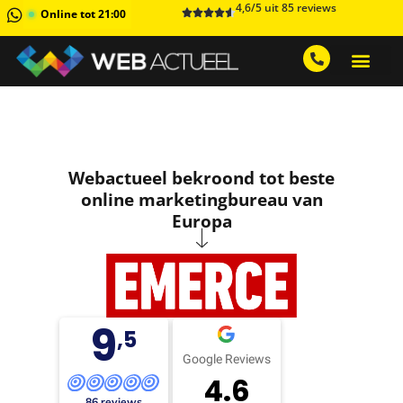
4,6/5 uit 85 reviews
Online tot 21:00
GRATIS ADVIESGESPREK AA
1 MAAND GRATIS 
Webactueel bekroond tot beste
online marketingbureau van
Europa
9
,5
Google Reviews
4.6
86 reviews