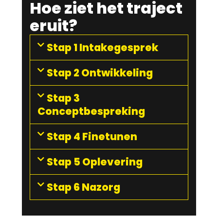
Hoe ziet het traject
eruit?
Stap 1 Intakegesprek
Stap 2 Ontwikkeling
Stap 3
Conceptbespreking
Stap 4 Finetunen
Stap 5 Oplevering
Stap 6 Nazorg