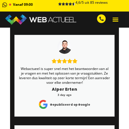
4,6/5 uit 85 reviews
Vanaf 09:00
GRATIS ADVIESGESPREK AA
1 MAAND GRATIS 
Webactueel is super snel met het beantwoorden van al
je vragen en met het oplossen van je vraagstukken. Ze
leveren dus kwaliteit op zeer korte termijn! Een aanrader
voor elke ondernemer!
Alper Erten
3 day ago
Gepubliceerd op Google