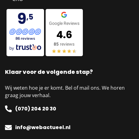
9
,5
Google Reviews
4.6
86 reviews
85
reviews
by
Klaar voor de volgende stap?
Wij weten hoe je er komt. Bel of mail ons. We horen
graag jouw verhaal.
(070) 204 20 30
info@webactueel.nl