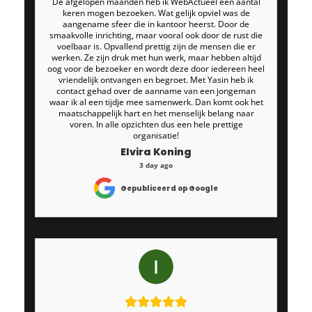
De afgelopen maanden heb ik WebActueel een aantal
keren mogen bezoeken. Wat gelijk opviel was de
aangename sfeer die in kantoor heerst. Door de
smaakvolle inrichting, maar vooral ook door de rust die
voelbaar is. Opvallend prettig zijn de mensen die er
werken. Ze zijn druk met hun werk, maar hebben altijd
oog voor de bezoeker en wordt deze door iedereen heel
vriendelijk ontvangen en begroet. Met Yasin heb ik
contact gehad over de aanname van een jongeman
waar ik al een tijdje mee samenwerk. Dan komt ook het
maatschappelijk hart en het menselijk belang naar
voren. In alle opzichten dus een hele prettige
organisatie!
Elvira Koning
3 day ago
Gepubliceerd op Google