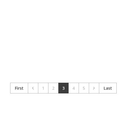
Branding
SEA
SEO
Webdesign
Branding
SEA
SEO
Webdesign
sodrive.nl
blenco.nl
Branding
SEA
SEO
Social
Branding
SEA
SEO
Webdesign
Webdesign
First
1
2
3
4
5
Last
pro-gress.nl
Branding
SEA
SEO
Social
Webdesign