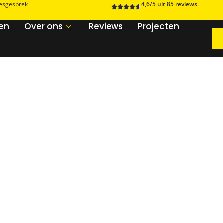
iesgesprek
4,6/5 uit 85 reviews
zen
Over ons
Reviews
Projecten
l
werkenbijaban.nl
Social
Branding
SEA
SEO
Social
Webdesign
envolt.nl
kervana.nl