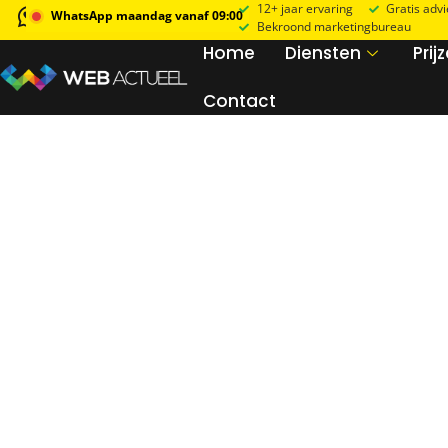
12+ jaar ervaring
Gratis adv
WhatsApp maandag vanaf 09:00
Bekroond marketingbureau
Home
Diensten
Prij
Contact
arcyelektro.nl
solardaktechnique.n
Branding
SEA
SEO
Social
Branding
SEA
SEO
Webdesign
Webdesign
marcoverhuurt.nl
starkeuken.nl