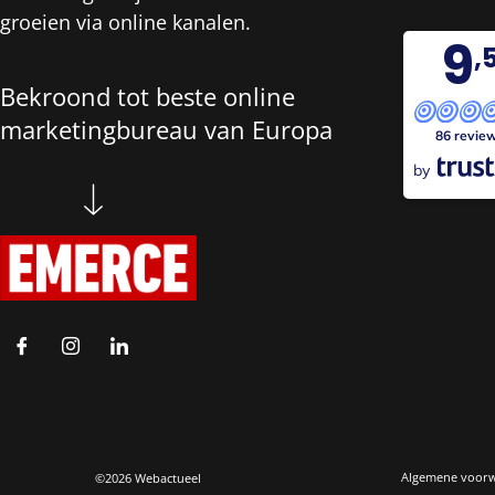
groeien via online kanalen.
9
,
Bekroond tot beste online
marketingbureau van Europa
86 revie
by
Algemene voor
©2026 Webactueel