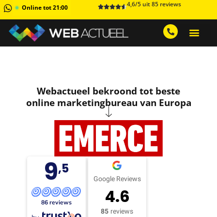
4,6/5 uit 85 reviews
Online tot 21:00
GRATIS ADVIESGESPREK AA
1 MAAND GRATIS 
Webactueel bekroond tot beste
online marketingbureau van Europa
9
,5
Google Reviews
4.6
86 reviews
85
reviews