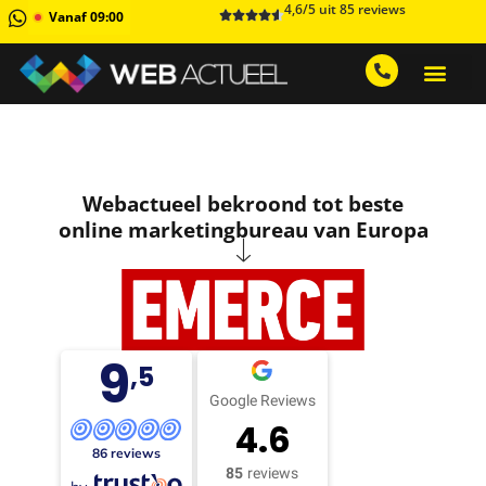
4,6/5 uit 85 reviews
Vanaf 09:00
GRATIS ADVIESGESPREK AA
1 MAAND GRATIS 
Webactueel bekroond tot beste
online marketingbureau van Europa
9
,5
Google Reviews
4.6
86 reviews
85
reviews