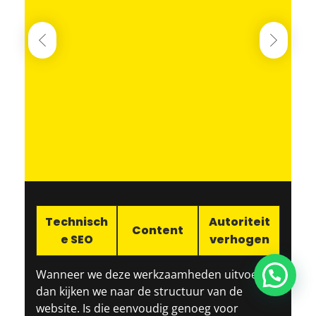
Technisch
Autoriteit
Content
e SEO
verhogen
Wanneer we deze werkzaamheden uitvoeren,
Vragen? Stel ze gerust!
dan kijken we naar de structuur van de
website. Is die eenvoudig genoeg voor