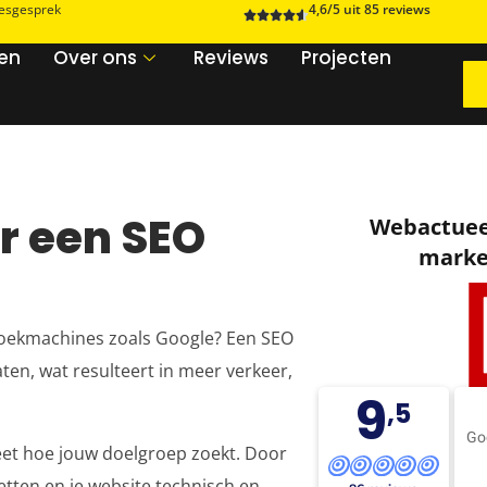
iesgesprek
4,6/5 uit 85 reviews
zen
Over ons
Reviews
Projecten
r een SEO
Webactueel
marke
n zoekmachines zoals Google? Een SEO
aten, wat resulteert in meer verkeer,
9
,5
Go
 weet hoe jouw doelgroep zoekt. Door
zetten en je website technisch en