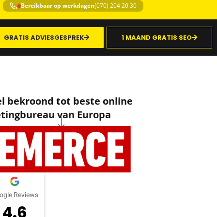
Bereikbaar op werkdagen
(070) 204 20 30
GRATIS ADVIESGESPREK
1 MAAND GRATIS SEO
 bekroond tot beste online
tingbureau van Europa
ogle Reviews
4.6