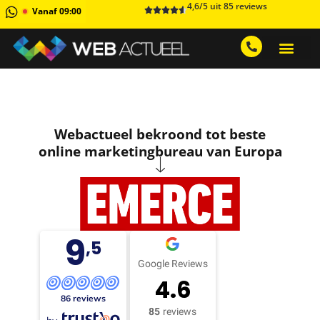
4,6/5 uit 85 reviews
Vanaf 09:00
GRATIS ADVIESGESPREK AA
1 MAAND GRATIS 
Webactueel bekroond tot beste
online marketingbureau van Europa
9
,5
Google Reviews
4.6
86 reviews
85
reviews