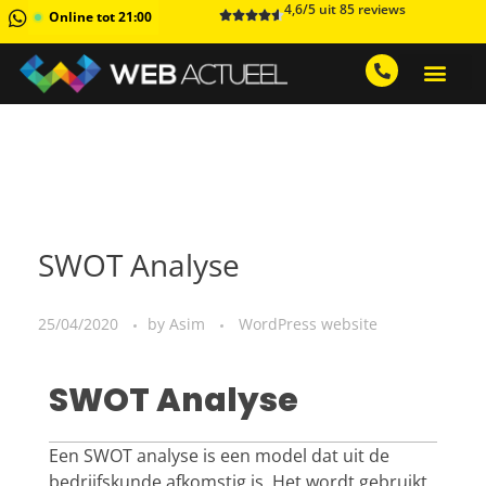
4,6/5 uit 85 reviews
Online tot 21:00
GRATIS ADVIESGESPREK AA
1 MAAND GRATIS 
SWOT Analyse
25/04/2020
by
Asim
WordPress website
SWOT Analyse
Een SWOT analyse is een model dat uit de
bedrijfskunde afkomstig is. Het wordt gebruikt